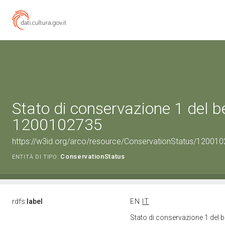
Stato di conservazione 1 del b
1200102735
https://w3id.org/arco/resource/ConservationStatus/120010
ConservationStatus
ENTITÀ DI TIPO:
rdfs:
label
EN
IT
Stato di conservazione 1 del