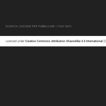
SCARICA LODVIEW PER PUBBLICARE I TUOI DATI
Licensed under
Creative Commons Attribution-ShareAlike 4.0 International
(C