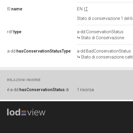
l0:
name
EN
IT
Stato di conservazione 1 del
rdf:
type
a-dd:ConservationStatus
Stato di Conservazione
a-dd:
hasConservationStatusType
a-dd:BadConservationStatus
Stato di conservazione catt
RELAZIONI INVERSE
è
a-dd:
hasConservationStatus
di
1 risorsa