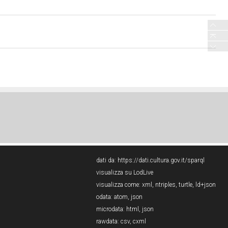
dati da:
https://dati.cultura.gov.it/sparql
visualizza su LodLive
visualizza come:
xml
,
ntriples
,
turtle
,
ld+json
odata:
atom
,
json
microdata:
html
,
json
rawdata:
csv
,
cxml