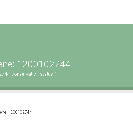
 bene: 1200102744
2744-conservation-status-1
 bene: 1200102744