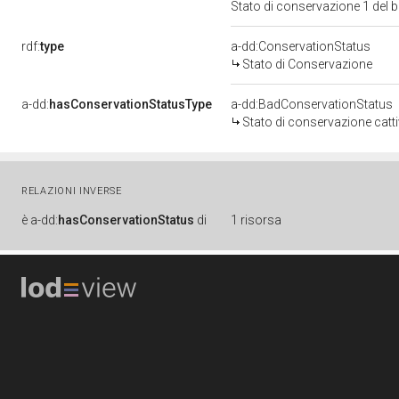
Stato di conservazione 1 del
rdf:
type
a-dd:ConservationStatus
Stato di Conservazione
a-dd:
hasConservationStatusType
a-dd:BadConservationStatus
Stato di conservazione catt
RELAZIONI INVERSE
è
a-dd:
hasConservationStatus
di
1 risorsa