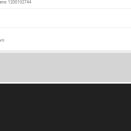
 bene: 1200102744
ivo