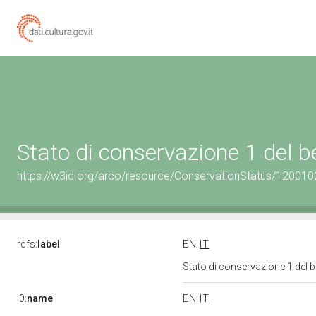
Stato di conservazione 1 del
https://w3id.org/arco/resource/ConservationStatus/120010
rdfs:
label
EN
IT
Stato di conservazione 1 del
l0:
name
EN
IT