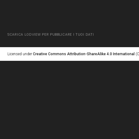
SCARICA LODVIEW PER PUBBLICARE I TUOI DATI
Licensed under
Creative Commons Attribution-ShareAlike 4.0 International
(C