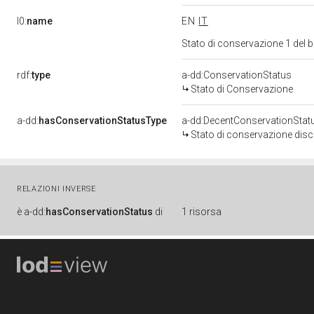
l0:
name
EN
IT
Stato di conservazione 1 del
rdf:
type
a-dd:ConservationStatus
Stato di Conservazione
a-dd:
hasConservationStatusType
a-dd:DecentConservationStat
Stato di conservazione disc
RELAZIONI INVERSE
è
a-dd:
hasConservationStatus
di
1 risorsa