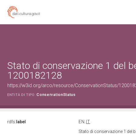
Stato di conservazione 1 del b
1200182128
https://w3id.org/arco/resource/ConservationStatus/120018
ConservationStatus
ENTITÀ DI TIPO:
rdfs:
label
EN
IT
Stato di conservazione 1 del