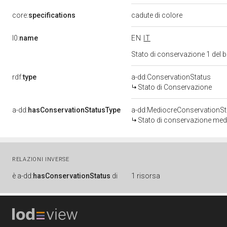
core:
specifications
cadute di colore
l0:
name
EN
IT
Stato di conservazione 1 del
rdf:
type
a-dd:ConservationStatus
Stato di Conservazione
a-dd:
hasConservationStatusType
a-dd:MediocreConservationSt
Stato di conservazione med
RELAZIONI INVERSE
è
a-dd:
hasConservationStatus
di
1 risorsa