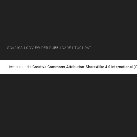
SCARICA LODVIEW PER PUBBLICARE I TUOI DATI
Licensed under
Creative Commons Attribution-ShareAlike 4.0 International
(C