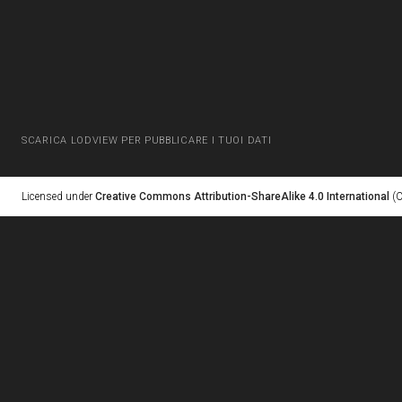
SCARICA LODVIEW PER PUBBLICARE I TUOI DATI
Licensed under
Creative Commons Attribution-ShareAlike 4.0 International
(C