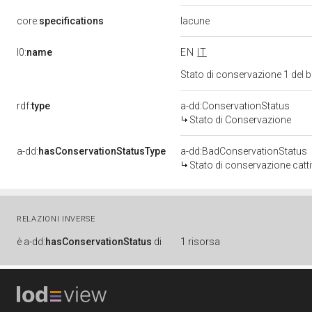
lacune
core:
specifications
l0:
name
EN
IT
Stato di conservazione 1 del
rdf:
type
a-dd:ConservationStatus
Stato di Conservazione
a-dd:
hasConservationStatusType
a-dd:BadConservationStatus
Stato di conservazione catt
RELAZIONI INVERSE
è
a-dd:
hasConservationStatus
di
1 risorsa