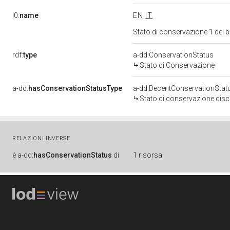
l0:
name
EN
IT
Stato di conservazione 1 del
rdf:
type
a-dd:ConservationStatus
Stato di Conservazione
a-dd:
hasConservationStatusType
a-dd:DecentConservationStat
Stato di conservazione disc
RELAZIONI INVERSE
è
a-dd:
hasConservationStatus
di
1 risorsa