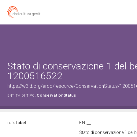
Stato di conservazione 1 del b
1200516522
https://w3id.org/arco/resource/ConservationStatus/120051
ConservationStatus
ENTITÀ DI TIPO:
rdfs:
label
EN
IT
Stato di conservazione 1 del