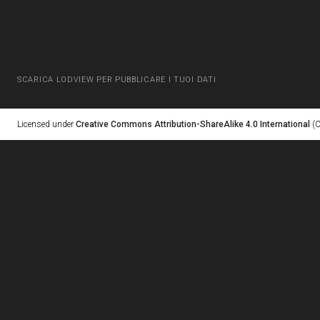
SCARICA LODVIEW PER PUBBLICARE I TUOI DATI
Licensed under
Creative Commons Attribution-ShareAlike 4.0 International
(C