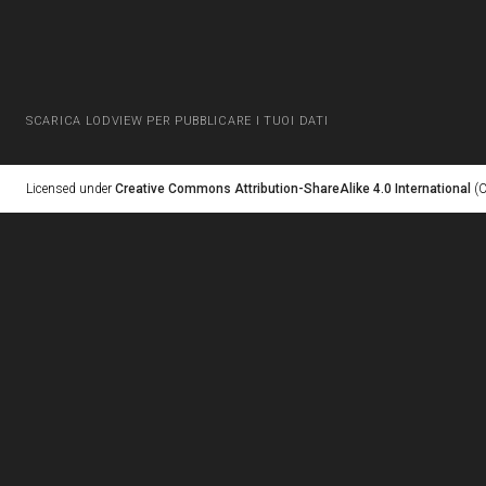
SCARICA LODVIEW PER PUBBLICARE I TUOI DATI
Licensed under
Creative Commons Attribution-ShareAlike 4.0 International
(C