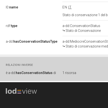
l0:
name
EN
IT
Stato di conservazione 1 del
rdf:
type
a-dd:ConservationStatus
Stato di Conservazione
a-dd:
hasConservationStatusType
a-dd:MediocreConservationSt
Stato di conservazione med
RELAZIONI INVERSE
è
a-dd:
hasConservationStatus
di
1 risorsa