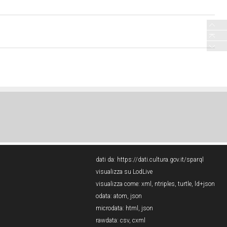
dati da:
https://dati.cultura.gov.it/sparql
visualizza su LodLive
visualizza come:
xml
,
ntriples
,
turtle
,
ld+json
odata:
atom
,
json
microdata:
html
,
json
rawdata:
csv
,
cxml