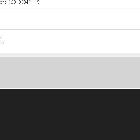
 bene: 1201033411-15
s
ono