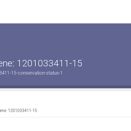
 bene: 1201033411-15
3411-15-conservation-status-1
 bene: 1201033411-15