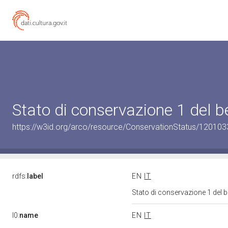
Stato di conservazione 1 del
https://w3id.org/arco/resource/ConservationStatus/120103
rdfs:
label
EN
IT
Stato di conservazione 1 del
l0:
name
EN
IT