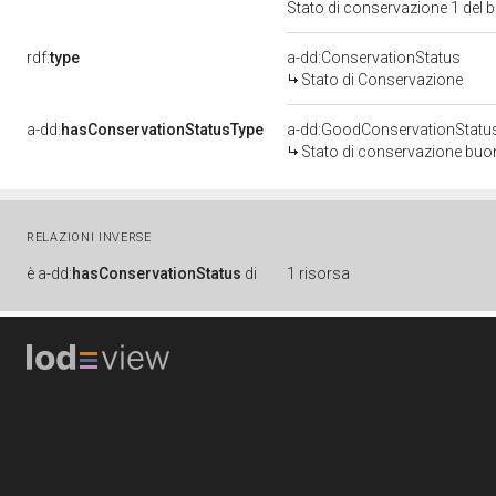
Stato di conservazione 1 del
rdf:
type
a-dd:ConservationStatus
Stato di Conservazione
a-dd:
hasConservationStatusType
a-dd:GoodConservationStatu
Stato di conservazione bu
RELAZIONI INVERSE
è
a-dd:
hasConservationStatus
di
1 risorsa