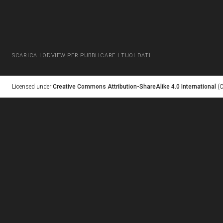
SCARICA LODVIEW PER PUBBLICARE I TUOI DATI
Licensed under
Creative Commons Attribution-ShareAlike 4.0 International
(C