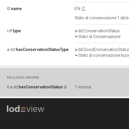
l0:
name
EN
IT
Stato di conservazione 1 del
rdf:
type
a-dd:ConservationStatus
Stato di Conservazione
a-dd:
hasConservationStatusType
a-dd:GoodConservationStatu
Stato di conservazione bu
RELAZIONI INVERSE
è
a-dd:
hasConservationStatus
di
1 risorsa