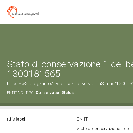
Stato di conservazione 1 del b
1300181565
https://w3id.org/arco/resource/ConservationStatus/130018
ConservationStatus
ENTITÀ DI TIPO:
rdfs:
label
EN
IT
Stato di conservazione 1 del