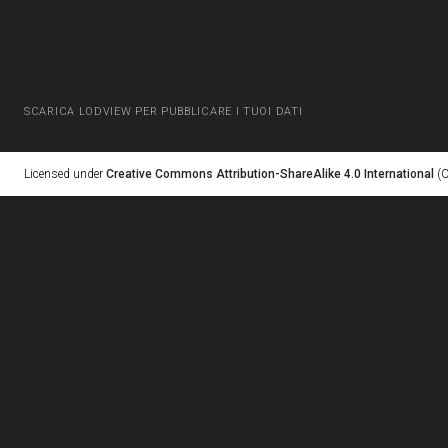
SCARICA LODVIEW PER PUBBLICARE I TUOI DATI
Licensed under
Creative Commons Attribution-ShareAlike 4.0 International
(C