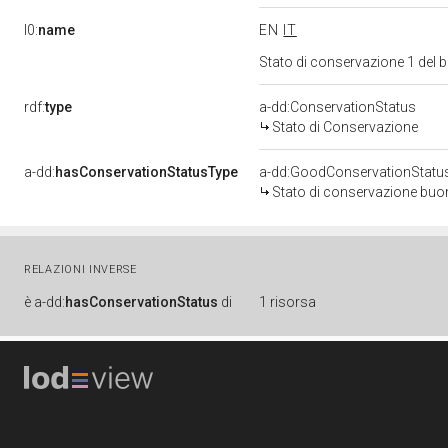
l0:
name
EN
IT
Stato di conservazione 1 del
rdf:
type
a-dd:ConservationStatus
Stato di Conservazione
a-dd:
hasConservationStatusType
a-dd:GoodConservationStatu
Stato di conservazione bu
RELAZIONI INVERSE
è
a-dd:
hasConservationStatus
di
1 risorsa