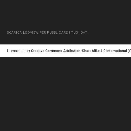
SCARICA LODVIEW PER PUBBLICARE I TUOI DATI
Licensed under
Creative Commons Attribution-ShareAlike 4.0 International
(C