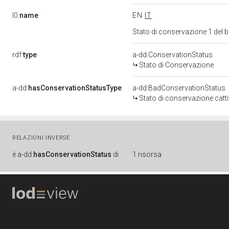
l0:
name
EN
IT
Stato di conservazione 1 del
rdf:
type
a-dd:ConservationStatus
Stato di Conservazione
a-dd:
hasConservationStatusType
a-dd:BadConservationStatus
Stato di conservazione catt
RELAZIONI INVERSE
è
a-dd:
hasConservationStatus
di
1 risorsa