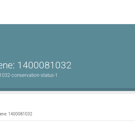
 bene: 1400081032
1032-conservation-status-1
 bene: 1400081032