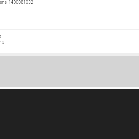
 bene: 1400081032
s
ono