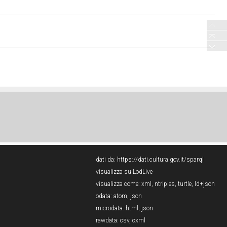
dati da:
https://dati.cultura.gov.it/sparql
visualizza su LodLive
visualizza come:
xml
,
ntriples
,
turtle
,
ld+json
odata:
atom
,
json
microdata:
html
,
json
rawdata:
csv
,
cxml