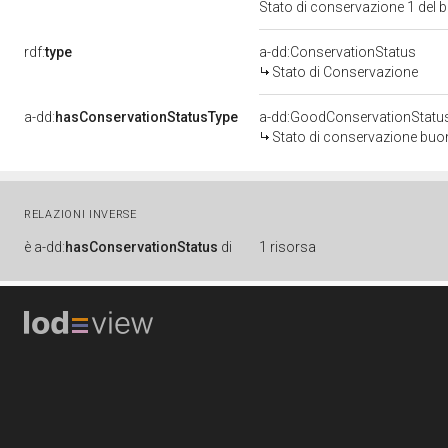
Stato di conservazione 1 del
rdf:
type
a-dd:ConservationStatus
Stato di Conservazione
a-dd:
hasConservationStatusType
a-dd:GoodConservationStatu
Stato di conservazione bu
RELAZIONI INVERSE
è
a-dd:
hasConservationStatus
di
1 risorsa