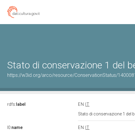
Stato di conservazione 1 del
https://w3id.org/arco/resource/ConservationStatus/140008
rdfs:
label
EN
IT
Stato di conservazione 1 del
l0:
name
EN
IT