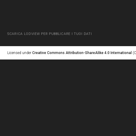
SCARICA LODVIEW PER PUBBLICARE I TUOI DATI
Licensed under
Creative Commons Attribution-ShareAlike 4.0 International
(C