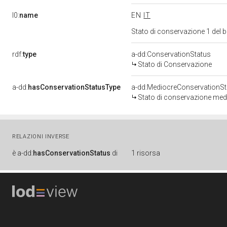
l0:
name
EN
IT
Stato di conservazione 1 del
rdf:
type
a-dd:ConservationStatus
Stato di Conservazione
a-dd:
hasConservationStatusType
a-dd:MediocreConservationSt
Stato di conservazione med
RELAZIONI INVERSE
è
a-dd:
hasConservationStatus
di
1 risorsa