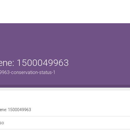
 bene: 1500049963
9963-conservation-status-1
 bene: 1500049963
iso