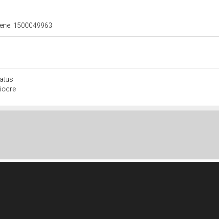
 bene: 1500049963
atus
iocre