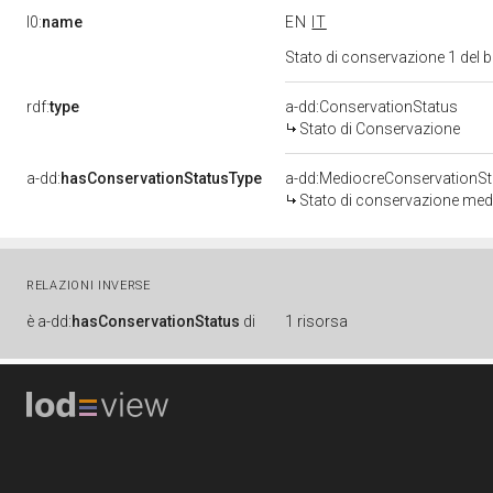
l0:
name
EN
IT
Stato di conservazione 1 del
rdf:
type
a-dd:ConservationStatus
Stato di Conservazione
a-dd:
hasConservationStatusType
a-dd:MediocreConservationSt
Stato di conservazione med
RELAZIONI INVERSE
è
a-dd:
hasConservationStatus
di
1 risorsa