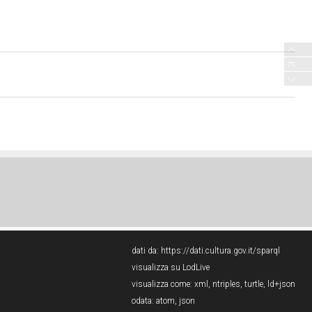
dati da:
https://dati.cultura.gov.it/sparql
visualizza su LodLive
visualizza come:
xml
,
ntriples
,
turtle
,
ld+json
odata:
atom
,
json