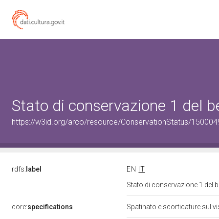
Stato di conservazione 1 del
https://w3id.org/arco/resource/ConservationStatus/150004
rdfs:
label
EN
IT
Stato di conservazione 1 del
core:
specifications
Spatinato e scorticature sul v