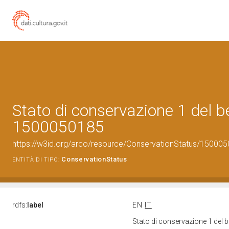
Stato di conservazione 1 del b
1500050185
https://w3id.org/arco/resource/ConservationStatus/150005
ConservationStatus
ENTITÀ DI TIPO:
rdfs:
label
EN
IT
Stato di conservazione 1 del