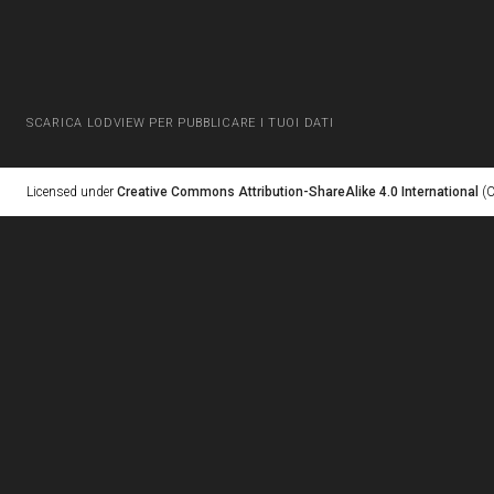
SCARICA LODVIEW PER PUBBLICARE I TUOI DATI
Licensed under
Creative Commons Attribution-ShareAlike 4.0 International
(C