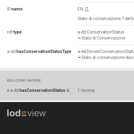
l0:
name
EN
IT
Stato di conservazione 1 del
rdf:
type
a-dd:ConservationStatus
Stato di Conservazione
a-dd:
hasConservationStatusType
a-dd:DecentConservationStat
Stato di conservazione disc
RELAZIONI INVERSE
è
a-dd:
hasConservationStatus
di
1 risorsa