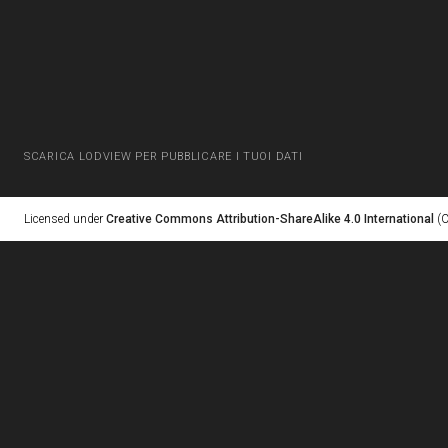
SCARICA LODVIEW PER PUBBLICARE I TUOI DATI
Licensed under
Creative Commons Attribution-ShareAlike 4.0 International
(C