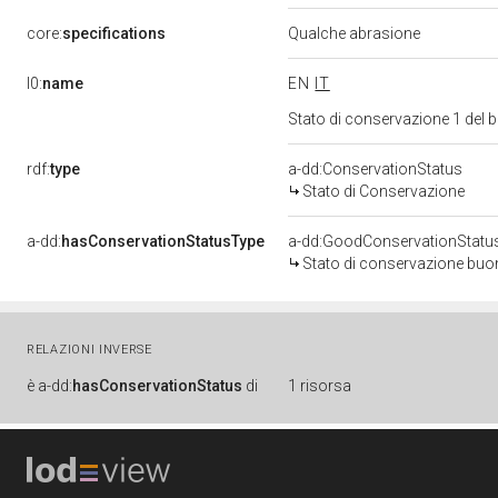
core:
specifications
Qualche abrasione
l0:
name
EN
IT
Stato di conservazione 1 del
rdf:
type
a-dd:ConservationStatus
Stato di Conservazione
a-dd:
hasConservationStatusType
a-dd:GoodConservationStatu
Stato di conservazione bu
RELAZIONI INVERSE
è
a-dd:
hasConservationStatus
di
1 risorsa