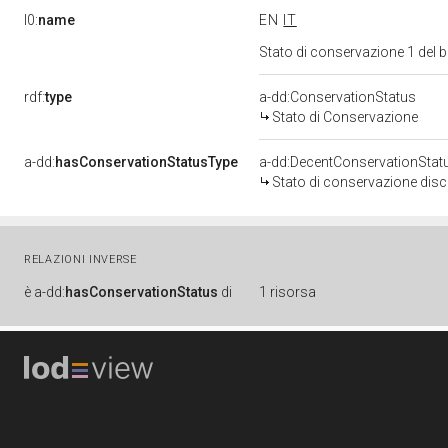
l0:
name
EN
IT
Stato di conservazione 1 del
rdf:
type
a-dd:ConservationStatus
Stato di Conservazione
a-dd:
hasConservationStatusType
a-dd:DecentConservationStat
Stato di conservazione disc
RELAZIONI INVERSE
è
a-dd:
hasConservationStatus
di
1 risorsa