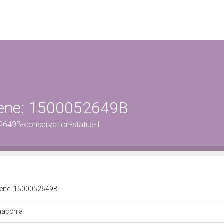
 bene: 1500052649B
2649B-conservation-status-1
 bene: 1500052649B
 macchia