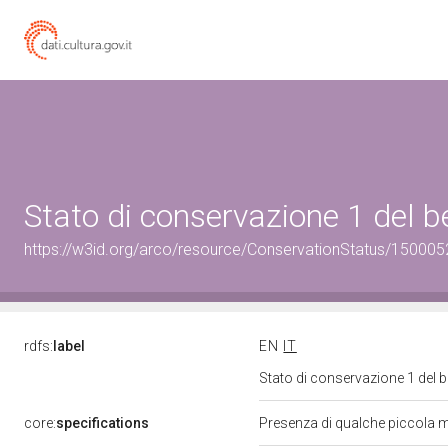
Stato di conservazione 1 del
https://w3id.org/arco/resource/ConservationStatus/150005
rdfs:
label
EN
IT
Stato di conservazione 1 del
core:
specifications
Presenza di qualche piccola