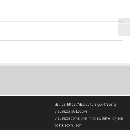
dati da:
https://dati.cultura.gov.it/sparql
visualizza su LodLive
visualizza come:
xml
,
ntriples
,
turtle
,
ld+json
odata:
atom
,
json