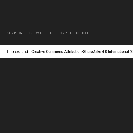
SCARICA LODVIEW PER PUBBLICARE I TUOI DATI
Licensed under
Creative Commons Attribution-ShareAlike 4.0 International
(C