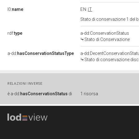
l0:
name
EN
IT
Stato di conservazione 1 del
rdf:
type
a-dd:ConservationStatus
Stato di Conservazione
a-dd:
hasConservationStatusType
a-dd:DecentConservationStat
Stato di conservazione disc
RELAZIONI INVERSE
è
a-dd:
hasConservationStatus
di
1 risorsa