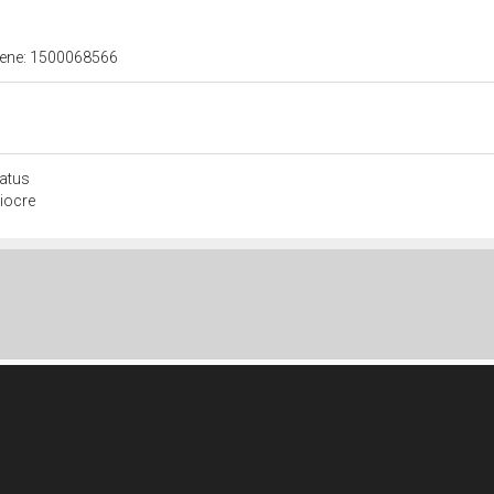
 bene: 1500068566
atus
iocre