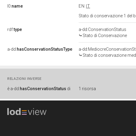
l0:
name
EN
IT
Stato di conservazione 1 del
rdf:
type
a-dd:ConservationStatus
Stato di Conservazione
a-dd:
hasConservationStatusType
a-dd:MediocreConservationSt
Stato di conservazione med
RELAZIONI INVERSE
è
a-dd:
hasConservationStatus
di
1 risorsa