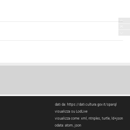
dati da:
https://dati.cultura.gov.it/sparql
visualizza su LodLive
visualizza come:
xml
,
ntriples
,
turtle
,
ld+json
odata:
atom
,
json