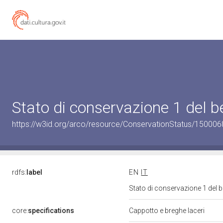
Stato di conservazione 1 del
https://w3id.org/arco/resource/ConservationStatus/150006
rdfs:
label
EN
IT
Stato di conservazione 1 del
core:
specifications
Cappotto e breghe laceri