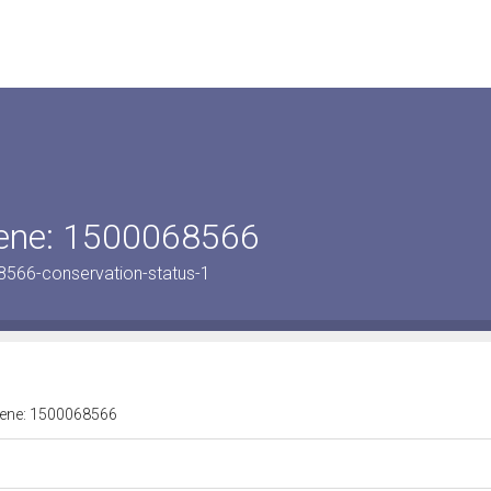
 bene: 1500068566
8566-conservation-status-1
 bene: 1500068566