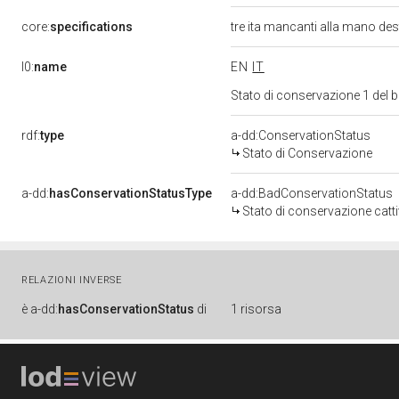
core:
specifications
tre ita mancanti alla mano des
l0:
name
EN
IT
Stato di conservazione 1 del
rdf:
type
a-dd:ConservationStatus
Stato di Conservazione
a-dd:
hasConservationStatusType
a-dd:BadConservationStatus
Stato di conservazione catt
RELAZIONI INVERSE
è
a-dd:
hasConservationStatus
di
1 risorsa