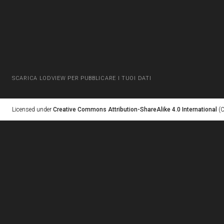
SCARICA LODVIEW PER PUBBLICARE I TUOI DATI
Licensed under
Creative Commons Attribution-ShareAlike 4.0 International
(C