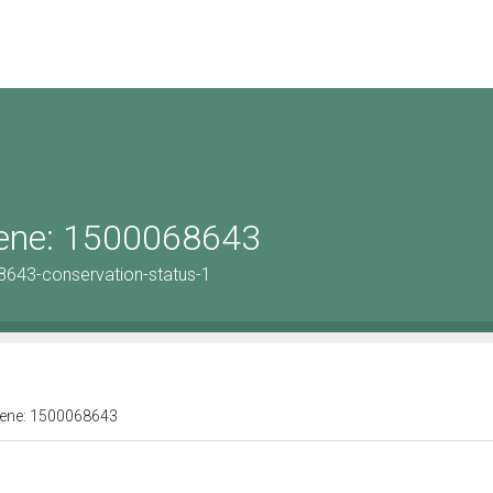
 bene: 1500068643
8643-conservation-status-1
 bene: 1500068643