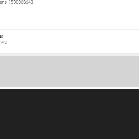
 bene: 1500068643
us
reto