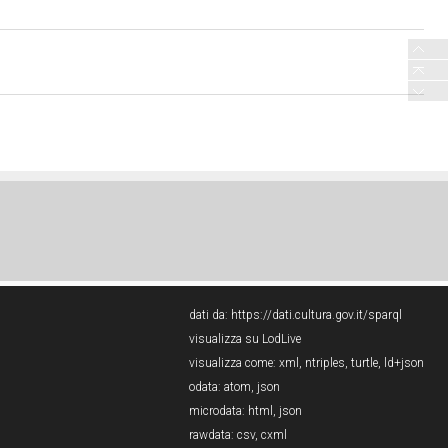
dati da:
https://dati.cultura.gov.it/sparql
visualizza su LodLive
visualizza come:
xml
,
ntriples
,
turtle
,
ld+json
odata:
atom
,
json
microdata:
html
,
json
rawdata:
csv
,
cxml