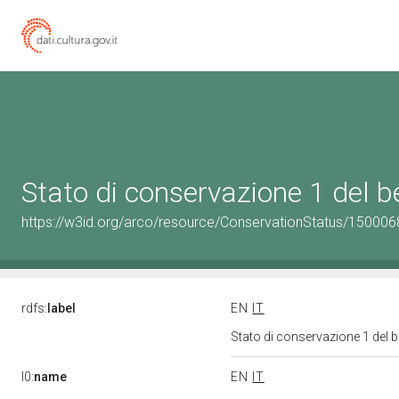
Stato di conservazione 1 del
https://w3id.org/arco/resource/ConservationStatus/150006
rdfs:
label
EN
IT
Stato di conservazione 1 del
l0:
name
EN
IT