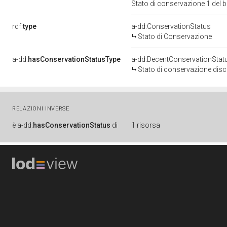
Stato di conservazione 1 del
rdf:
type
a-dd:ConservationStatus
Stato di Conservazione
a-dd:
hasConservationStatusType
a-dd:DecentConservationStat
Stato di conservazione disc
RELAZIONI INVERSE
è
a-dd:
hasConservationStatus
di
1 risorsa