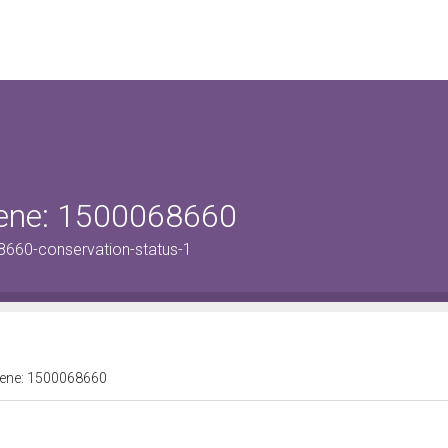
 bene: 1500068660
8660-conservation-status-1
 bene: 1500068660