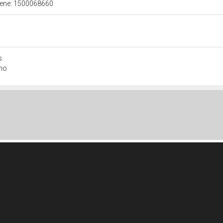
 bene: 1500068660
s
ono