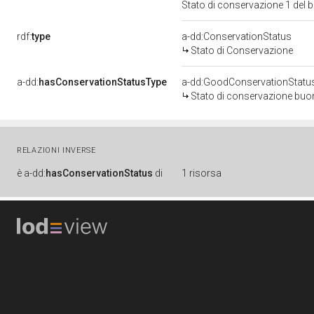
Stato di conservazione 1 del
rdf:
type
a-dd:ConservationStatus
Stato di Conservazione
a-dd:
hasConservationStatusType
a-dd:GoodConservationStatu
Stato di conservazione bu
RELAZIONI INVERSE
è
a-dd:
hasConservationStatus
di
1 risorsa