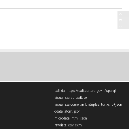
dati da:
https://dati.cultura.gov.it/sparql
visualizza su LodLive
visualizza come:
xml
,
ntriples
,
turtle
,
ld+json
odata:
atom
,
json
microdata:
html
,
json
rawdata:
csv
,
cxml