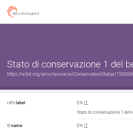
Stato di conservazione 1 del
https://w3id.org/arco/resource/ConservationStatus/150006
rdfs:
label
EN
IT
Stato di conservazione 1 del
l0:
name
EN
IT