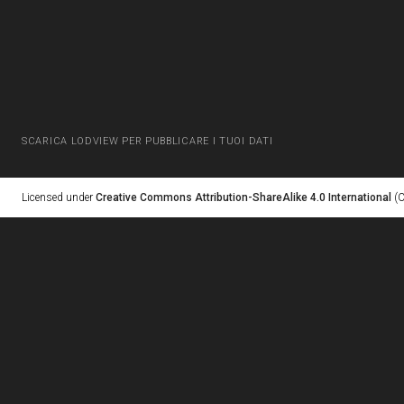
SCARICA LODVIEW PER PUBBLICARE I TUOI DATI
Licensed under
Creative Commons Attribution-ShareAlike 4.0 International
(C