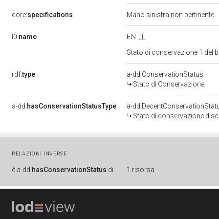
core:
specifications
Mano sinistra non pertinente
l0:
name
EN
IT
Stato di conservazione 1 del
rdf:
type
a-dd:ConservationStatus
Stato di Conservazione
a-dd:
hasConservationStatusType
a-dd:DecentConservationStat
Stato di conservazione disc
RELAZIONI INVERSE
è
a-dd:
hasConservationStatus
di
1 risorsa