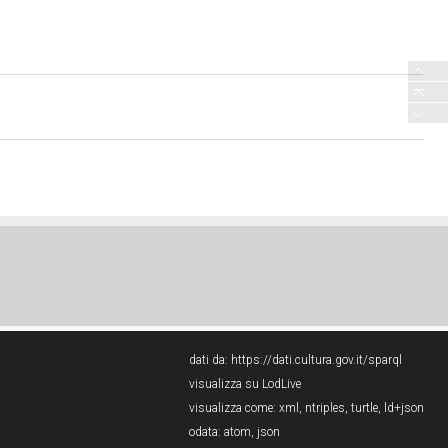
dati da:
https://dati.cultura.gov.it/sparql
visualizza su LodLive
visualizza come:
xml
,
ntriples
,
turtle
,
ld+json
odata:
atom
,
json