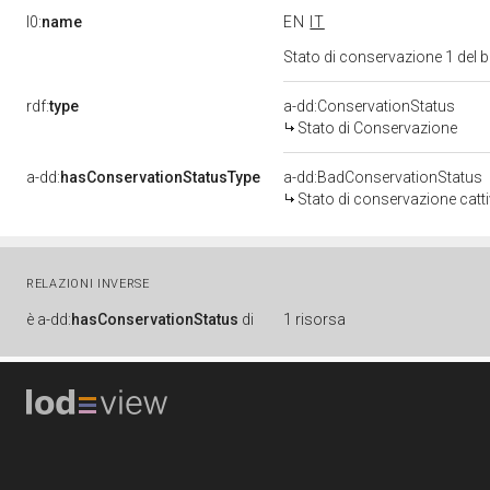
l0:
name
EN
IT
Stato di conservazione 1 del
rdf:
type
a-dd:ConservationStatus
Stato di Conservazione
a-dd:
hasConservationStatusType
a-dd:BadConservationStatus
Stato di conservazione catt
RELAZIONI INVERSE
è
a-dd:
hasConservationStatus
di
1 risorsa