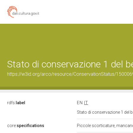
Stato di conservazione 1 del
https://w3id.org/arco/resource/ConservationStatus/150006
rdfs:
label
EN
IT
Stato di conservazione 1 del
core:
specifications
Piccole scorticature, mancano l