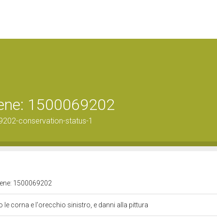
 bene: 1500069202
9202-conservation-status-1
 bene: 1500069202
e corna e l'orecchio sinistro, e danni alla pittura