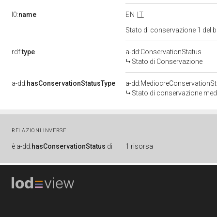
l0:
name
EN
IT
Stato di conservazione 1 del
rdf:
type
a-dd:ConservationStatus
Stato di Conservazione
a-dd:
hasConservationStatusType
a-dd:MediocreConservationSt
Stato di conservazione med
RELAZIONI INVERSE
è
a-dd:
hasConservationStatus
di
1 risorsa