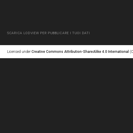
SCARICA LODVIEW PER PUBBLICARE I TUOI DATI
Licensed under
Creative Commons Attribution-ShareAlike 4.0 International
(C