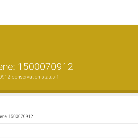
 bene: 1500070912
0912-conservation-status-1
 bene: 1500070912