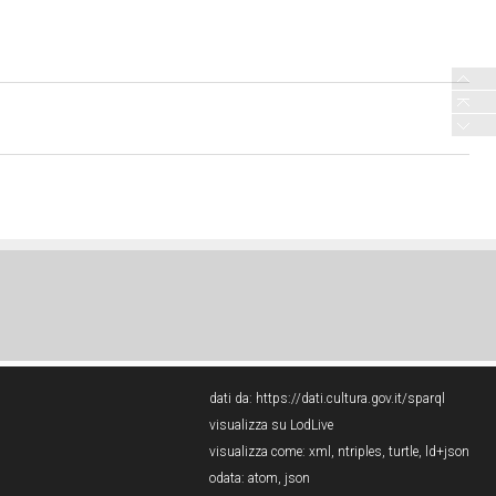
dati da:
https://dati.cultura.gov.it/sparql
visualizza su LodLive
visualizza come:
xml
,
ntriples
,
turtle
,
ld+json
odata:
atom
,
json