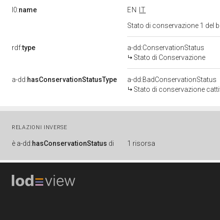
l0:
name
EN
IT
Stato di conservazione 1 del
rdf:
type
a-dd:ConservationStatus
Stato di Conservazione
a-dd:
hasConservationStatusType
a-dd:BadConservationStatus
Stato di conservazione catt
RELAZIONI INVERSE
è
a-dd:
hasConservationStatus
di
1 risorsa