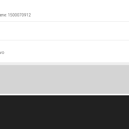
 bene: 1500070912
ivo