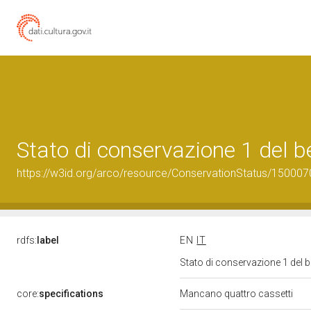
Stato di conservazione 1 del
https://w3id.org/arco/resource/ConservationStatus/150007
rdfs:
label
EN
IT
Stato di conservazione 1 del
core:
specifications
Mancano quattro cassetti