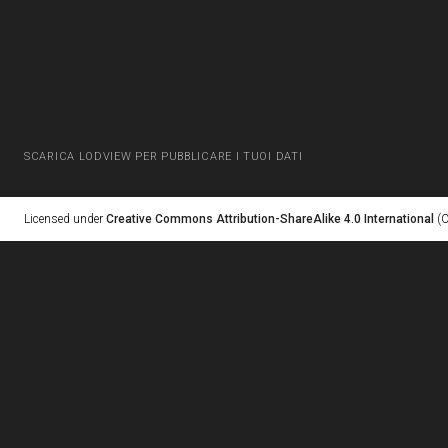
SCARICA LODVIEW PER PUBBLICARE I TUOI DATI
Licensed under
Creative Commons Attribution-ShareAlike 4.0 International
(C