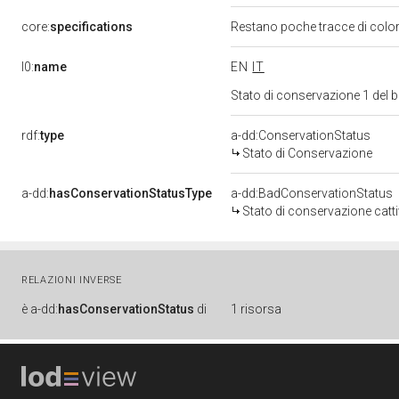
core:
specifications
Restano poche tracce di colo
l0:
name
EN
IT
Stato di conservazione 1 del
rdf:
type
a-dd:ConservationStatus
Stato di Conservazione
a-dd:
hasConservationStatusType
a-dd:BadConservationStatus
Stato di conservazione catt
RELAZIONI INVERSE
è
a-dd:
hasConservationStatus
di
1 risorsa