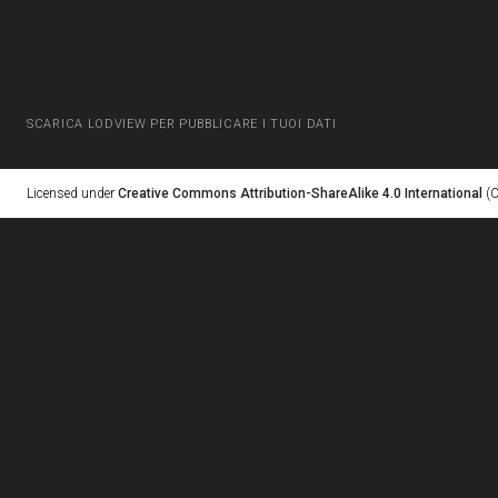
SCARICA LODVIEW PER PUBBLICARE I TUOI DATI
Licensed under
Creative Commons Attribution-ShareAlike 4.0 International
(C