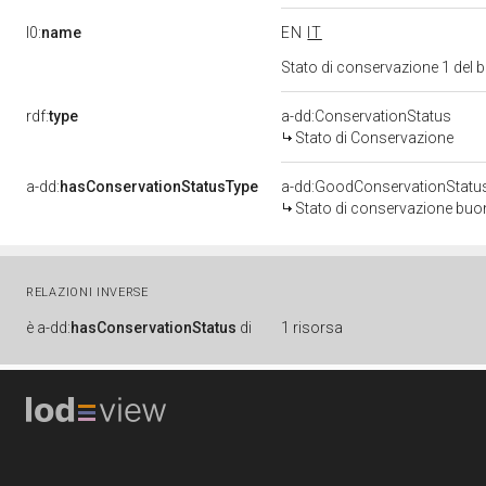
l0:
name
EN
IT
Stato di conservazione 1 del
rdf:
type
a-dd:ConservationStatus
Stato di Conservazione
a-dd:
hasConservationStatusType
a-dd:GoodConservationStatu
Stato di conservazione bu
RELAZIONI INVERSE
è
a-dd:
hasConservationStatus
di
1 risorsa