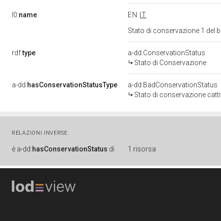
l0:
name
EN
IT
Stato di conservazione 1 del
rdf:
type
a-dd:ConservationStatus
Stato di Conservazione
a-dd:
hasConservationStatusType
a-dd:BadConservationStatus
Stato di conservazione catt
RELAZIONI INVERSE
è
a-dd:
hasConservationStatus
di
1 risorsa