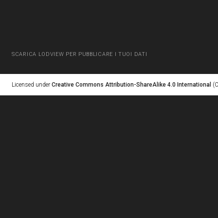
SCARICA LODVIEW PER PUBBLICARE I TUOI DATI
Licensed under
Creative Commons Attribution-ShareAlike 4.0 International
(C