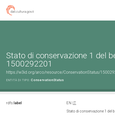
Stato di conservazione 1 del b
1500292201
https://w3id.org/arco/resource/ConservationStatus/150029
ConservationStatus
ENTITÀ DI TIPO:
rdfs:
label
EN
IT
Stato di conservazione 1 del