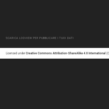
SCARICA LODVIEW PER PUBBLICARE I TUOI DATI
Licensed under
Creative Commons Attribution-ShareAlike 4.0 International
(C