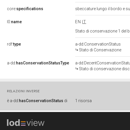
core:
specifications
sbeccature lungo il bordo e s
l0:
name
EN
IT
Stato di conservazione 1 del
rdf:
type
a-dd:ConservationStatus
Stato di Conservazione
a-dd:
hasConservationStatusType
a-dd:DecentConservationStat
Stato di conservazione disc
RELAZIONI INVERSE
è
a-dd:
hasConservationStatus
di
1 risorsa