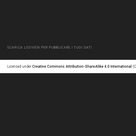
SCARICA LODVIEW PER PUBBLICARE I TUOI DATI
Licensed under
Creative Commons Attribution-ShareAlike 4.0 International
(C