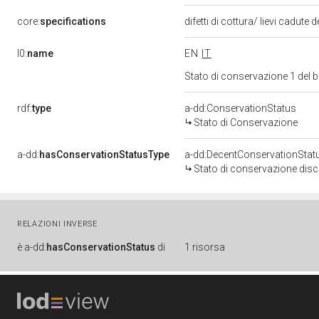
core:
specifications
difetti di cottura/ lievi cadut
l0:
name
EN
IT
Stato di conservazione 1 del
rdf:
type
a-dd:ConservationStatus
Stato di Conservazione
a-dd:
hasConservationStatusType
a-dd:DecentConservationStat
Stato di conservazione disc
RELAZIONI INVERSE
è
a-dd:
hasConservationStatus
di
1 risorsa