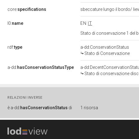
core:
specifications
sbeccature lungo il bordo/ li
l0:
name
EN
IT
Stato di conservazione 1 del
rdf:
type
a-dd:ConservationStatus
Stato di Conservazione
a-dd:
hasConservationStatusType
a-dd:DecentConservationStat
Stato di conservazione disc
RELAZIONI INVERSE
è
a-dd:
hasConservationStatus
di
1 risorsa