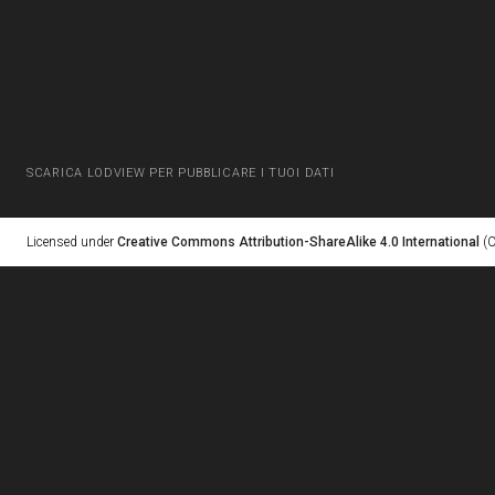
SCARICA LODVIEW PER PUBBLICARE I TUOI DATI
Licensed under
Creative Commons Attribution-ShareAlike 4.0 International
(C