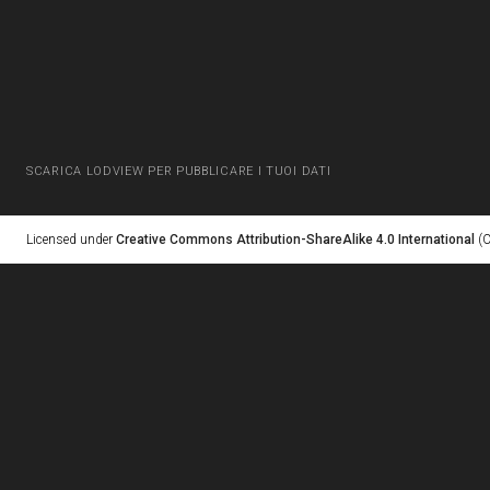
SCARICA LODVIEW PER PUBBLICARE I TUOI DATI
Licensed under
Creative Commons Attribution-ShareAlike 4.0 International
(C