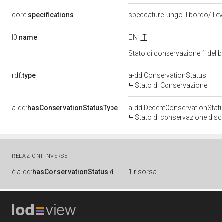
core:
specifications
sbeccature lungo il bordo/ liev
l0:
name
EN
IT
Stato di conservazione 1 del
rdf:
type
a-dd:ConservationStatus
Stato di Conservazione
a-dd:
hasConservationStatusType
a-dd:DecentConservationStat
Stato di conservazione disc
RELAZIONI INVERSE
è
a-dd:
hasConservationStatus
di
1 risorsa