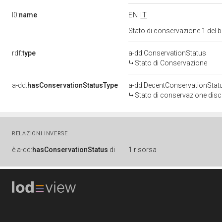
l0:
name
EN
IT
Stato di conservazione 1 del
rdf:
type
a-dd:ConservationStatus
Stato di Conservazione
a-dd:
hasConservationStatusType
a-dd:DecentConservationStat
Stato di conservazione disc
RELAZIONI INVERSE
è
a-dd:
hasConservationStatus
di
1 risorsa