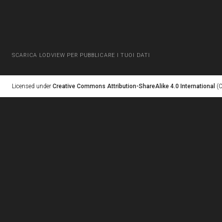
SCARICA LODVIEW PER PUBBLICARE I TUOI DATI
Licensed under
Creative Commons Attribution-ShareAlike 4.0 International
(C