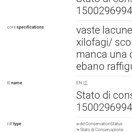
150029699
vaste lacune 
core:
specifications
xilofagi/ sco
manca una de
ebano raffig
l0:
name
EN
IT
Stato di con
150029699
rdf:
type
a-dd:ConservationStatus
Stato di Conservazione