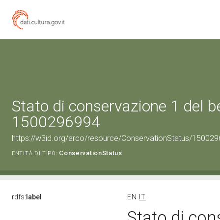
Stato di conservazione 1 del b
1500296994
https://w3id.org/arco/resource/ConservationStatus/150029
ConservationStatus
ENTITÀ DI TIPO:
rdfs:
label
EN
IT
Stato di con