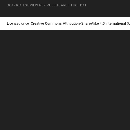
SCARICA LODVIEW PER PUBBLICARE I TUOI DATI
Licensed under
Creative Commons Attribution-ShareAlike 4.0 International
(C