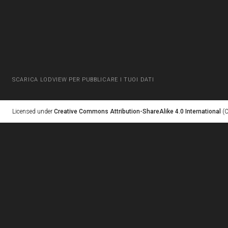
SCARICA LODVIEW PER PUBBLICARE I TUOI DATI
Licensed under
Creative Commons Attribution-ShareAlike 4.0 International
(C