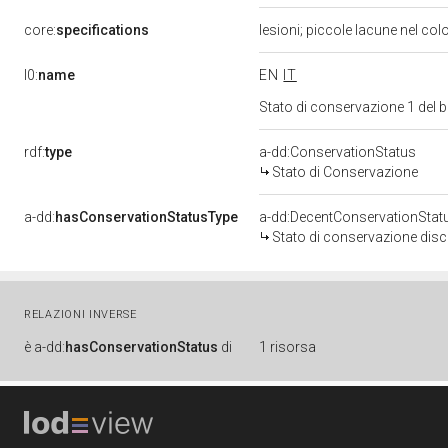
core:
specifications
lesioni; piccole lacune nel col
l0:
name
EN
IT
Stato di conservazione 1 del
rdf:
type
a-dd:ConservationStatus
Stato di Conservazione
a-dd:
hasConservationStatusType
a-dd:DecentConservationStat
Stato di conservazione disc
RELAZIONI INVERSE
è
a-dd:
hasConservationStatus
di
1 risorsa