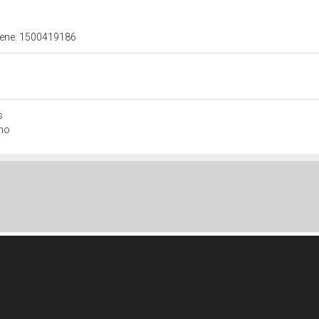
 bene: 1500419186
s
ono