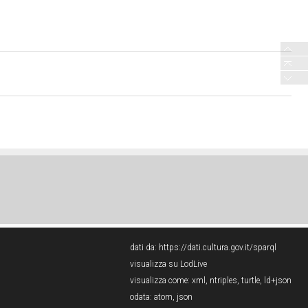
dati da:
https://dati.cultura.gov.it/sparql
visualizza su LodLive
visualizza come:
xml
,
ntriples
,
turtle
,
ld+json
odata:
atom
,
json