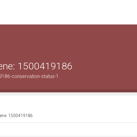
 bene: 1500419186
9186-conservation-status-1
 bene: 1500419186