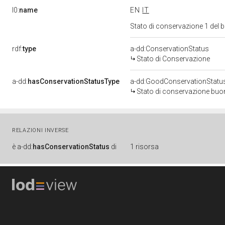
l0:
name
EN
IT
Stato di conservazione 1 del
rdf:
type
a-dd:ConservationStatus
Stato di Conservazione
a-dd:
hasConservationStatusType
a-dd:GoodConservationStatu
Stato di conservazione bu
RELAZIONI INVERSE
è
a-dd:
hasConservationStatus
di
1 risorsa