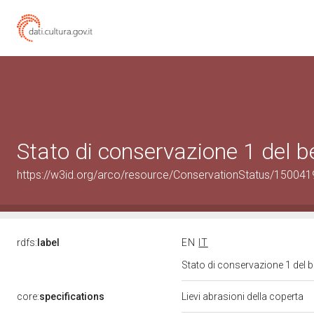
Stato di conservazione 1 del
https://w3id.org/arco/resource/ConservationStatus/150041
rdfs:
label
EN
IT
Stato di conservazione 1 del
core:
specifications
Lievi abrasioni della coperta