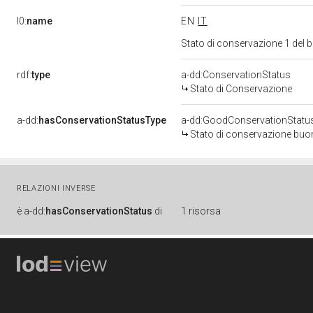
l0:
name
EN
IT
Stato di conservazione 1 del
rdf:
type
a-dd:ConservationStatus
Stato di Conservazione
a-dd:
hasConservationStatusType
a-dd:GoodConservationStatu
Stato di conservazione bu
RELAZIONI INVERSE
è
a-dd:
hasConservationStatus
di
1 risorsa