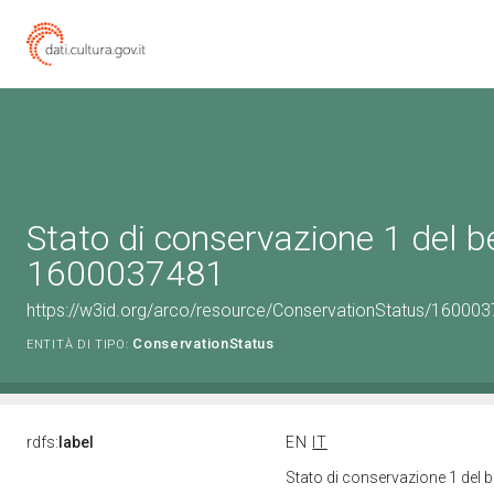
Stato di conservazione 1 del b
1600037481
https://w3id.org/arco/resource/ConservationStatus/160003
ConservationStatus
ENTITÀ DI TIPO:
rdfs:
label
EN
IT
Stato di conservazione 1 del