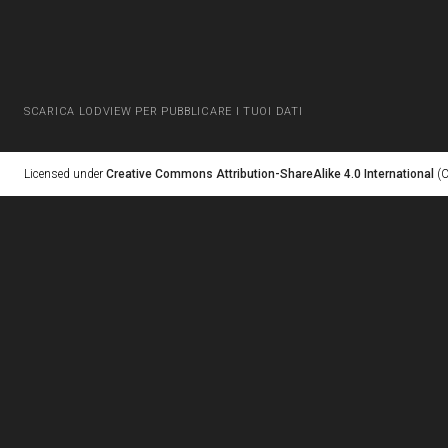
SCARICA LODVIEW PER PUBBLICARE I TUOI DATI
Licensed under
Creative Commons Attribution-ShareAlike 4.0 International
(C