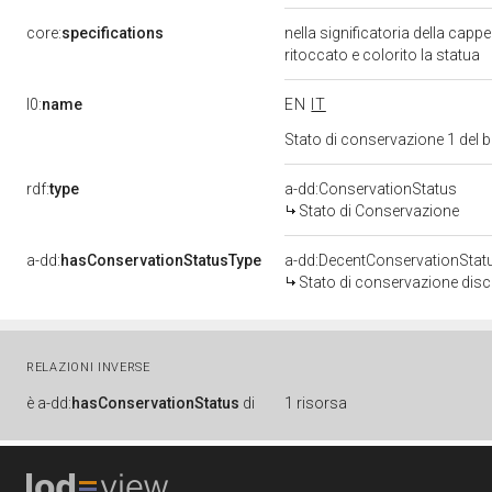
core:
specifications
nella significatoria della capp
ritoccato e colorito la statua
l0:
name
EN
IT
Stato di conservazione 1 del
rdf:
type
a-dd:ConservationStatus
Stato di Conservazione
a-dd:
hasConservationStatusType
a-dd:DecentConservationStat
Stato di conservazione disc
RELAZIONI INVERSE
è
a-dd:
hasConservationStatus
di
1 risorsa