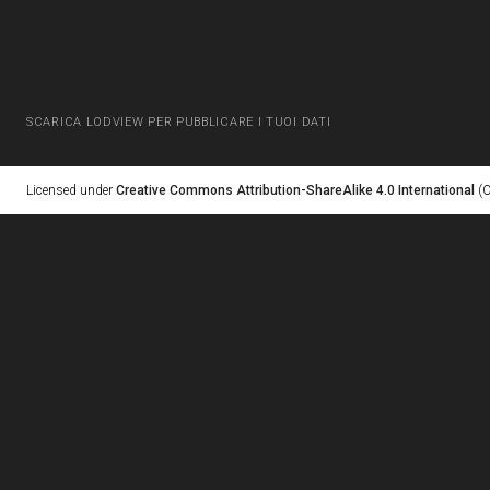
SCARICA LODVIEW PER PUBBLICARE I TUOI DATI
Licensed under
Creative Commons Attribution-ShareAlike 4.0 International
(C