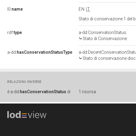
l0:
name
EN
IT
Stato di conservazione 1 del
rdf:
type
a-dd:ConservationStatus
Stato di Conservazione
a-dd:
hasConservationStatusType
a-dd:DecentConservationStat
Stato di conservazione disc
RELAZIONI INVERSE
è
a-dd:
hasConservationStatus
di
1 risorsa