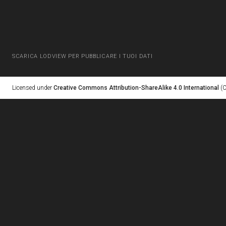
SCARICA LODVIEW PER PUBBLICARE I TUOI DATI
Licensed under
Creative Commons Attribution-ShareAlike 4.0 International
(C