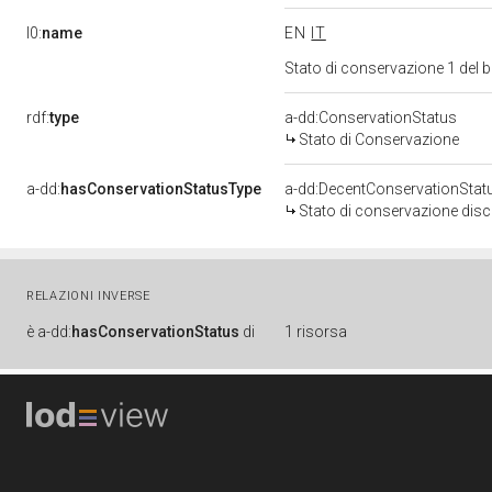
l0:
name
EN
IT
Stato di conservazione 1 del
rdf:
type
a-dd:ConservationStatus
Stato di Conservazione
a-dd:
hasConservationStatusType
a-dd:DecentConservationStat
Stato di conservazione disc
RELAZIONI INVERSE
è
a-dd:
hasConservationStatus
di
1 risorsa