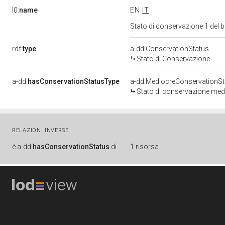
l0:
name
EN
IT
Stato di conservazione 1 del
rdf:
type
a-dd:ConservationStatus
Stato di Conservazione
a-dd:
hasConservationStatusType
a-dd:MediocreConservationSt
Stato di conservazione med
RELAZIONI INVERSE
è
a-dd:
hasConservationStatus
di
1 risorsa