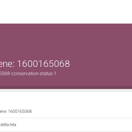
 bene: 1600165068
5068-conservation-status-1
 bene: 1600165068
della tela