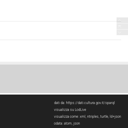
dati da:
https://dati.cultura.gov.it/sparql
visualizza su LodLive
visualizza come:
xml
,
ntriples
,
turtle
,
ld+json
odata:
atom
,
json