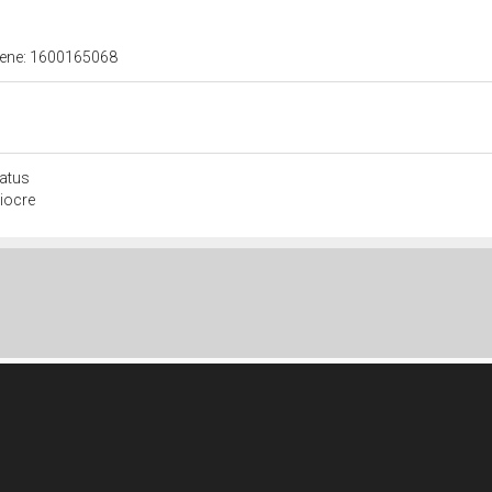
 bene: 1600165068
atus
iocre