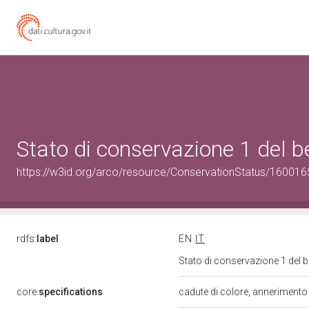
Stato di conservazione 1 del
https://w3id.org/arco/resource/ConservationStatus/160016
rdfs:
label
EN
IT
Stato di conservazione 1 del
core:
specifications
cadute di colore, annerimento 