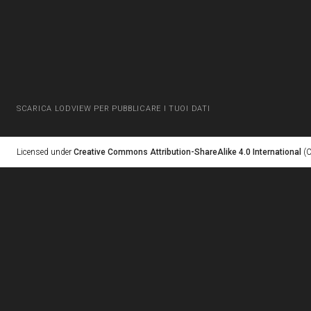
SCARICA LODVIEW PER PUBBLICARE I TUOI DATI
Licensed under
Creative Commons Attribution-ShareAlike 4.0 International
(C