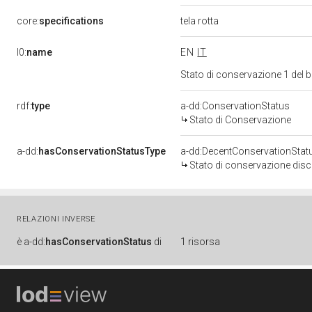
core:
specifications
tela rotta
l0:
name
EN
IT
Stato di conservazione 1 del
rdf:
type
a-dd:ConservationStatus
Stato di Conservazione
a-dd:
hasConservationStatusType
a-dd:DecentConservationStat
Stato di conservazione disc
RELAZIONI INVERSE
è
a-dd:
hasConservationStatus
di
1 risorsa