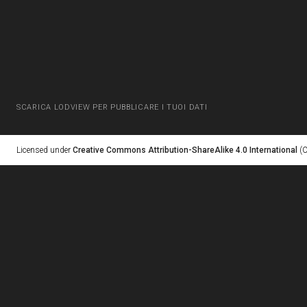
SCARICA LODVIEW PER PUBBLICARE I TUOI DATI
Licensed under
Creative Commons Attribution-ShareAlike 4.0 International
(C