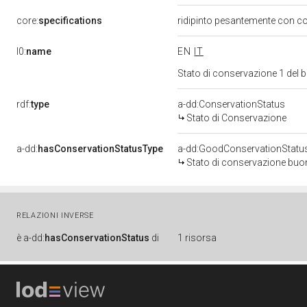
core:
specifications
ridipinto pesantemente con co
l0:
name
EN
IT
Stato di conservazione 1 del
rdf:
type
a-dd:ConservationStatus
Stato di Conservazione
a-dd:
hasConservationStatusType
a-dd:GoodConservationStatu
Stato di conservazione bu
RELAZIONI INVERSE
è
a-dd:
hasConservationStatus
di
1 risorsa