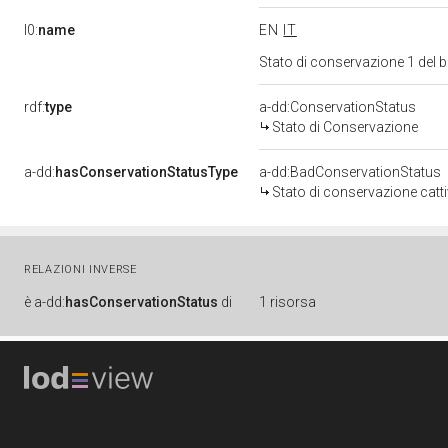
l0:
name
EN
IT
Stato di conservazione 1 del
rdf:
type
a-dd:ConservationStatus
Stato di Conservazione
a-dd:
hasConservationStatusType
a-dd:BadConservationStatus
Stato di conservazione catt
RELAZIONI INVERSE
è
a-dd:
hasConservationStatus
di
1 risorsa