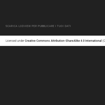
SCARICA LODVIEW PER PUBBLICARE I TUOI DATI
Licensed under
Creative Commons Attribution-ShareAlike 4.0 International
(C