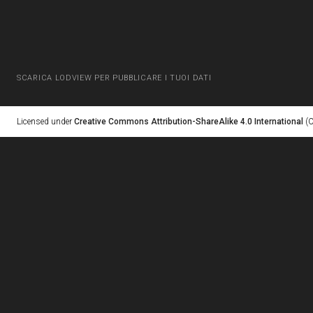
SCARICA LODVIEW PER PUBBLICARE I TUOI DATI
Licensed under
Creative Commons Attribution-ShareAlike 4.0 International
(C