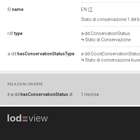
l0:
name
EN
IT
Stato di conservazione 1 del
rdf:
type
a-dd:ConservationStatus
Stato di Conservazione
a-dd:
hasConservationStatusType
a-dd:GoodConservationStatu
Stato di conservazione bu
RELAZIONI INVERSE
è
a-dd:
hasConservationStatus
di
1 risorsa