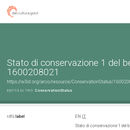
Stato di conservazione 1 del b
1600208021
https://w3id.org/arco/resource/ConservationStatus/160020
ConservationStatus
ENTITÀ DI TIPO:
rdfs:
label
EN
IT
Stato di conservazione 1 del