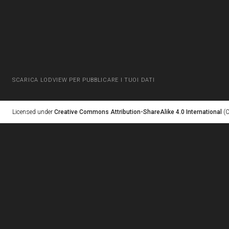
SCARICA LODVIEW PER PUBBLICARE I TUOI DATI
Licensed under
Creative Commons Attribution-ShareAlike 4.0 International
(C