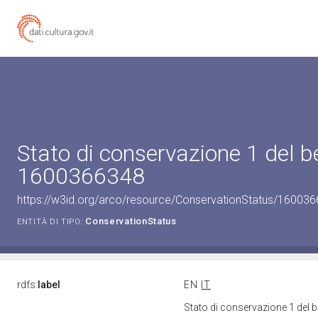
Stato di conservazione 1 del b
1600366348
https://w3id.org/arco/resource/ConservationStatus/160036
ConservationStatus
ENTITÀ DI TIPO:
rdfs:
label
EN
IT
Stato di conservazione 1 del