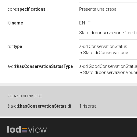
core:
specifications
Presenta una crepa
l0:
name
EN
IT
Stato di conservazione 1 del
rdf:
type
a-dd:ConservationStatus
Stato di Conservazione
a-dd:
hasConservationStatusType
a-dd:GoodConservationStatu
Stato di conservazione bu
RELAZIONI INVERSE
è
a-dd:
hasConservationStatus
di
1 risorsa