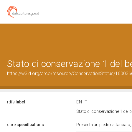
Stato di conservazione 1 del
https://w3id.org/arco/resource/ConservationStatus/160036
rdfs:
label
EN
IT
Stato di conservazione 1 del
core:
specifications
Presenta un piede riattaccato, 