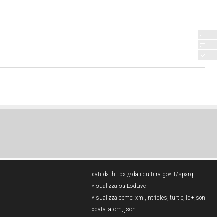
dati da:
https://dati.cultura.gov.it/sparql
visualizza su LodLive
visualizza come:
xml
,
ntriples
,
turtle
,
ld+json
odata:
atom
,
json