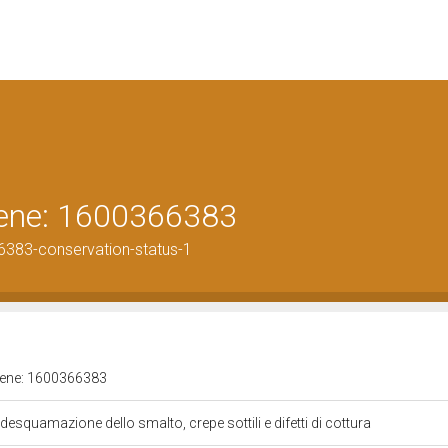
 bene: 1600366383
6383-conservation-status-1
 bene: 1600366383
desquamazione dello smalto, crepe sottili e difetti di cottura