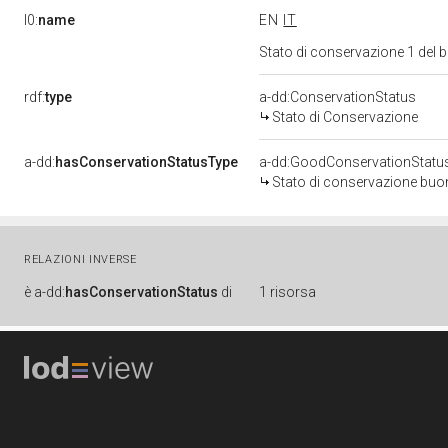
l0:
name
EN
IT
Stato di conservazione 1 del
rdf:
type
a-dd:ConservationStatus
Stato di Conservazione
a-dd:
hasConservationStatusType
a-dd:GoodConservationStatu
Stato di conservazione bu
RELAZIONI INVERSE
è
a-dd:
hasConservationStatus
di
1 risorsa