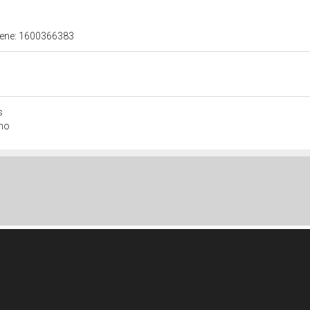
 bene: 1600366383
s
ono