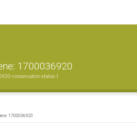
 bene: 1700036920
6920-conservation-status-1
 bene: 1700036920