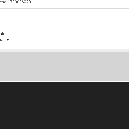
 bene: 1700036920
atus
iocre