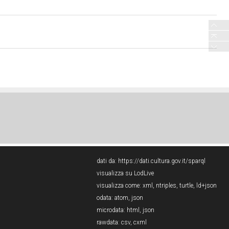
dati da:
https://dati.cultura.gov.it/sparql
visualizza su LodLive
visualizza come:
xml
,
ntriples
,
turtle
,
ld+json
odata:
atom
,
json
microdata:
html
,
json
rawdata:
csv
,
cxml