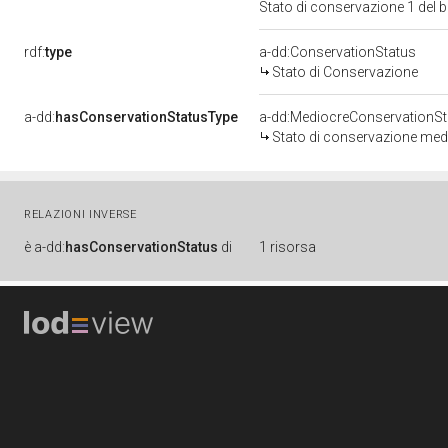
Stato di conservazione 1 del
rdf:
type
a-dd:ConservationStatus
Stato di Conservazione
a-dd:
hasConservationStatusType
a-dd:MediocreConservationSt
Stato di conservazione med
RELAZIONI INVERSE
è
a-dd:
hasConservationStatus
di
1 risorsa