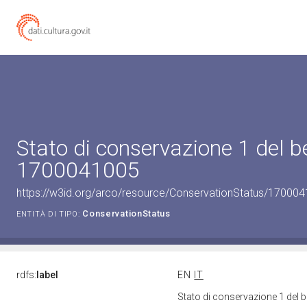
Stato di conservazione 1 del b
1700041005
https://w3id.org/arco/resource/ConservationStatus/170004
ConservationStatus
ENTITÀ DI TIPO:
rdfs:
label
EN
IT
Stato di conservazione 1 del