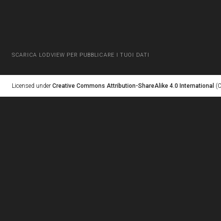
SCARICA LODVIEW PER PUBBLICARE I TUOI DATI
Licensed under
Creative Commons Attribution-ShareAlike 4.0 International
(C