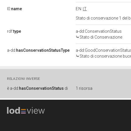
l0:
name
EN
IT
Stato di conservazione 1 del
rdf:
type
a-dd:ConservationStatus
Stato di Conservazione
a-dd:
hasConservationStatusType
a-dd:GoodConservationStatu
Stato di conservazione bu
RELAZIONI INVERSE
è
a-dd:
hasConservationStatus
di
1 risorsa